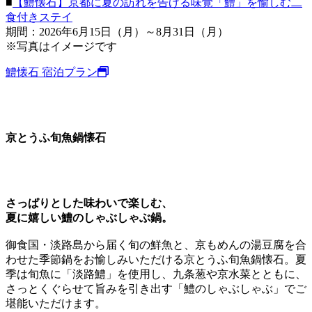
■
【鱧懐石】京都に夏の訪れを告げる味覚「鱧」を愉しむ二
食付きステイ
期間：2026年6月15日（月）～8月31日（月）
※写真はイメージです
鱧懐石 宿泊プラン
京とうふ旬魚鍋懐石
さっぱりとした味わいで楽しむ、
夏に嬉しい鱧のしゃぶしゃぶ鍋。
御食国・淡路島から届く旬の鮮魚と、京もめんの湯豆腐を合
わせた季節鍋をお愉しみいただける京とうふ旬魚鍋懐石。夏
季は旬魚に「淡路鱧」を使用し、九条葱や京水菜とともに、
さっとくぐらせて旨みを引き出す「鱧のしゃぶしゃぶ」でご
堪能いただけます。