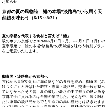
お知らせ
京都の夏の風物詩 鱧の本場“淡路島”から届く天
然鱧を味わう（6/15～8/31）
夏の京都を代表する食材と言えば「鱧」
坂のホテル京都では2026年6月15日（月）～8月31日（月）の
夏季限定で、鱧の本場“淡路島”の天然鱧を味わう特別プラン
をご用意いたします。
御食国・淡路島から京都へ
古代から皇室や朝廷に海産物などの食糧を納め、御食国（み
けつくに）と呼ばれた若狭・志摩・淡路島。交通手段が整っ
ていなかったその昔、夏の厳しい暑さの中で鮮度の良い魚を
京都で手に入れるのは至難の業でした。そんな中、遠く離れ
た兵庫県の淡路島からでも生命力の高い鱧だけは活きたまま
たどり着いたことから大変貴重とされ、鱧料理の文化が京都