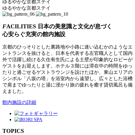
ゆるやかな京都ステイ
ゆるやかな京都ステイ
F
ACILITIES
日本の美意識
と
文化が息
づく
心安
ら
ぐ充実の館内施設
京都のひっそりとした裏路地や小路に迷い込むかのようなエ
ントランスを抜けると、日本を代表する左官職人として国内
外で活躍し続ける久住有生氏による土壁が印象的なロビーが
ゲストをお迎えします。ホテル３階には滞在中の時間をゆっ
たりと過ごせるゲストラウンジを設けたほか、東山エリアの
シンボル「八坂の塔」を浴室内から遠望し、広々とした浴槽
で肩までゆったりと湯に浸かり旅の疲れを癒す貸切風呂も備
えました。
館内施設の詳細
TOPICS