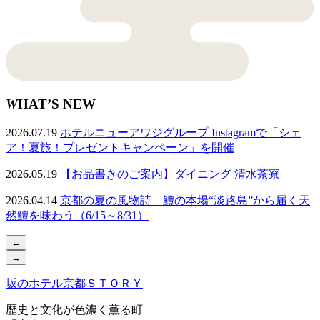
W
HAT’S NEW
2026.07.19
ホテルニューアワジグループ Instagramで「シェ
ア！夏旅！プレゼントキャンペーン」を開催
2026.05.19
【お品書きのご案内】ダイニング 清水茶寮
2026.04.14
京都の夏の風物詩 鱧の本場“淡路島”から届く天
然鱧を味わう（6/15～8/31）
←
→
坂のホテル京都ＳＴＯＲＹ
歴史と文化が色濃く薫る町