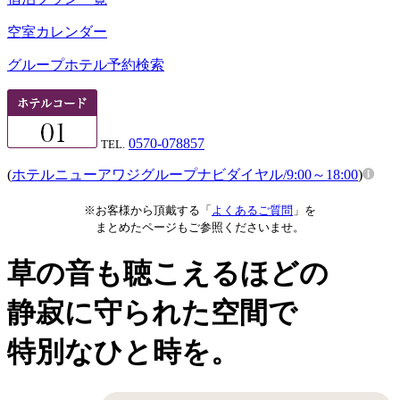
空室カレンダー
グループホテル予約検索
0570-078857
TEL.
(
ホテルニューアワジグループナビダイヤル/9:00～18:00
)
※お客様から頂戴する「
よくあるご質問
」を
まとめたページもご参照くださいませ。
草の
音も聴
こえるほどの
静寂に守
られ
た空
間
で
特別
なひと時
を。