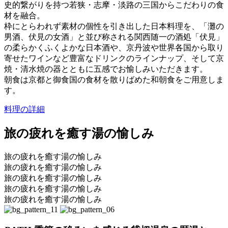
史的繋がりを持つ若狭・志摩・淡路の三国からこだわりの食
材を融合。
枠にとらわれず素材の個性を引き出した日本料理を、「灘の
男酒、伏見の女酒」と並び称される関西随一の酒処「伏見」
の柔らかくふくよかな日本酒や、京丹波や世界各国から取り
寄せたワインなど豊富なドリンクのラインナップ、そして京
焼・清水焼の器とともに五感でお愉しみいただきます。
朝食は京都と御食国の食材を散りばめた和朝食をご用意しま
す。
料理の詳細
旅の
疲
れ
を癒す湯の愉
しみ
旅の疲れを癒す湯の愉しみ
旅の疲れを癒す湯の愉しみ
旅の疲れを癒す湯の愉しみ
旅の疲れを癒す湯の愉しみ
旅の疲れを癒す湯の愉しみ