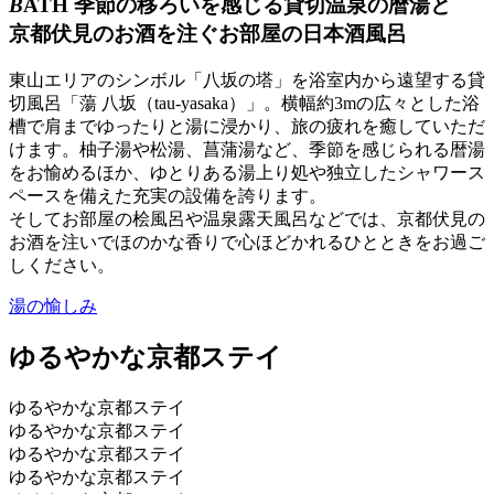
B
ATH
季節の移
ろいを
感
じる
貸切温泉の暦
湯と
京都伏見のお酒を
注ぐ
お部屋の日本酒風呂
東山エリアのシンボル「八坂の塔」を浴室内から遠望する貸
切風呂「蕩 八坂（tau-yasaka）」。横幅約3mの広々とした浴
槽で肩までゆったりと湯に浸かり、旅の疲れを癒していただ
けます。柚子湯や松湯、菖蒲湯など、季節を感じられる暦湯
をお愉めるほか、ゆとりある湯上り処や独立したシャワース
ペースを備えた充実の設備を誇ります。
そしてお部屋の桧風呂や温泉露天風呂などでは、京都伏見の
お酒を注いでほのかな香りで心ほどかれるひとときをお過ご
しください。
湯の愉しみ
ゆるやか
な京都
ステイ
ゆるやかな京都ステイ
ゆるやかな京都ステイ
ゆるやかな京都ステイ
ゆるやかな京都ステイ