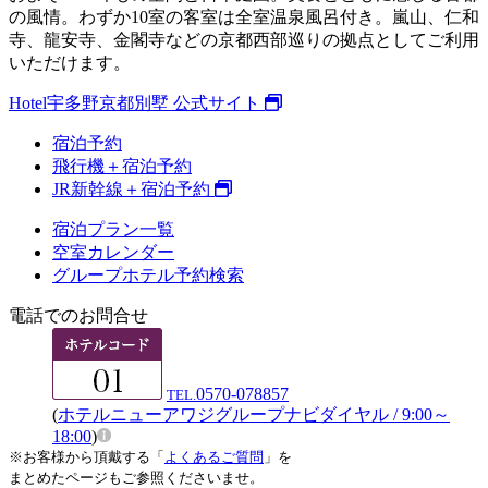
の風情。わずか10室の客室は全室温泉風呂付き。嵐山、仁和
寺、龍安寺、金閣寺などの京都西部巡りの拠点としてご利用
いただけます。
Hotel宇多野京都別墅 公式サイト
宿泊予約
飛行機＋宿泊予約
JR新幹線＋宿泊予約
宿泊プラン一覧
空室カレンダー
グループホテル予約検索
電話でのお問合せ
0570-078857
TEL.
(
ホテルニューアワジグループナビダイヤル / 9:00～
18:00
)
※お客様から頂戴する「
よくあるご質問
」を
まとめたページもご参照くださいませ。