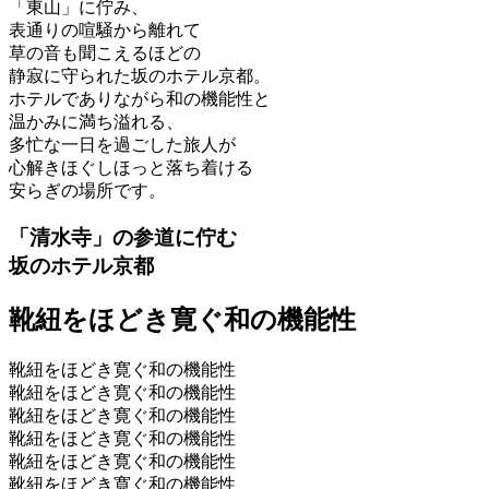
「東山」に佇み、
表通りの喧騒から離れて
草の音も聞こえるほどの
静寂に守られた坂のホテル京都。
ホテルでありながら和の機能性と
温かみに満ち溢れる、
多忙な一日を過ごした旅人が
心解きほぐしほっと落ち着ける
安らぎの場所です。
「清水寺
」
の参道に佇む
坂
のホテル
京都
靴紐
をほど
き寛ぐ
和の
機能性
靴紐をほどき寛ぐ和の機能性
靴紐をほどき寛ぐ和の機能性
靴紐をほどき寛ぐ和の機能性
靴紐をほどき寛ぐ和の機能性
靴紐をほどき寛ぐ和の機能性
靴紐をほどき寛ぐ和の機能性