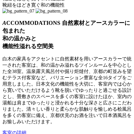
靴紐をほどき寛ぐ和の機能性
A
CCOMMODATIONS
自然素
材とアースカラ
ーに
包まれた
和の温
かみと
機能性溢
れる
空間美
白木の家具をアクセントに自然素材を用いアースカラーで統
一された客室は、和の温かみ溢れるツインルームを中心とし
た全38室。温泉露天風呂付や掘り炬燵付、京都の町並みを望
むテラス付客室など、バリエーション豊富な全16タイプをご
用意しました。日本文化の機能性を大切に、客室内では心か
ら寛いでいただけるよう靴を脱いでゆったりと過ごせる設計
とし、畳敷きのスペースを多くの客室に設けたほか、室内の
湯船は肩までゆったりと浸かれる十分な深さと広さにこだわ
りました。清々しい香りと柔らかな肌触りを愉しめる桧風呂
を多くの客室に備え、京都伏見のお酒を注いで日本酒風呂を
お愉しみいただけます。
客室の詳細