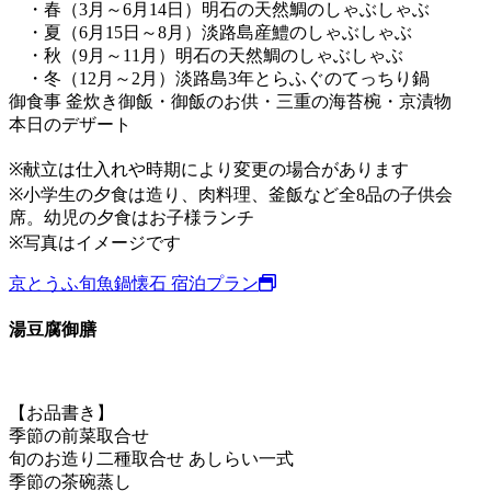
・春（3月～6月14日）明石の天然鯛のしゃぶしゃぶ
・夏（6月15日～8月）淡路島産鱧のしゃぶしゃぶ
・秋（9月～11月）明石の天然鯛のしゃぶしゃぶ
・冬（12月～2月）淡路島3年とらふぐのてっちり鍋
御食事 釜炊き御飯・御飯のお供・三重の海苔椀・京漬物
本日のデザート
※献立は仕入れや時期により変更の場合があります
※小学生の夕食は造り、肉料理、釜飯など全8品の子供会
席。幼児の夕食はお子様ランチ
※写真はイメージです
京とうふ旬魚鍋懐石 宿泊プラン
湯豆腐御膳
【お品書き】
季節の前菜取合せ
旬のお造り二種取合せ あしらい一式
季節の茶碗蒸し