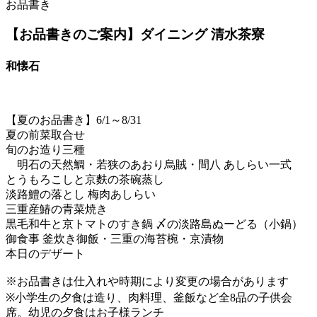
お品書き
【お品書きのご案内】ダイニング 清水茶寮
和懐石
【夏のお品書き】6/1～8/31
夏の前菜取合せ
旬のお造り三種
明石の天然鯛・若狭のあおり烏賊・間八 あしらい一式
とうもろこしと京麩の茶碗蒸し
淡路鱧の落とし 梅肉あしらい
三重産鰆の青菜焼き
黒毛和牛と京トマトのすき鍋 〆の淡路島ぬーどる（小鍋）
御食事 釜炊き御飯・三重の海苔椀・京漬物
本日のデザート
※お品書きは仕入れや時期により変更の場合があります
※小学生の夕食は造り、肉料理、釜飯など全8品の子供会
席。幼児の夕食はお子様ランチ