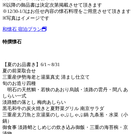
※以降の御品書は決定次第掲載させて頂きます
※12/30-1/3はお任せ内容の懐石料理をご用意させて頂きます
※写真はイメージです
和懐石 宿泊プラン
特撰懐石
【夏のお品書き】6/1～8/31
夏の前菜取合せ
三重産伊勢海老と湯葉真丈 清まし仕立て
旬のお造り四種
明石の天然鯛・若狭のあおり烏賊・淡路の雲丹・間八 あ
しらい一式
淡路鱧の落とし 梅肉あしらい
黒毛和牛の炭火焼きと夏野菜グリル 南京サラダ
三重産太刀魚と京湯葉のしゃぶしゃぶ鍋 九条葱・水菜（小
鍋）
御食事 淡路蛸としめじの炊き込み御飯・三重の海苔椀・京
漬物