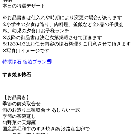
本日の特選デザート
※お品書きは仕入れや時期により変更の場合があります
※小学生の夕食は造り、肉料理、釜飯など全8品の子供会
席。幼児の夕食はお子様ランチ
※以降の御品書は決定次第掲載させて頂きます
※12/30-1/3はお任せ内容の懐石料理をご用意させて頂きます
​※写真はイメージです
特撰懐石 宿泊プラン
すき焼き懐石
【お品書き】
季節の前菜取合せ
旬のお造り三種取合せ あしらい一式
季節の茶碗蒸し
旬野菜の天婦羅
国産黒毛和牛のすき焼き鍋 淡路産生卵で