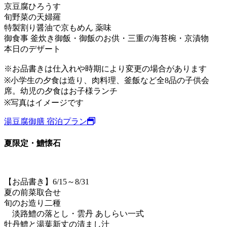
京豆腐ひろうす
旬野菜の天婦羅
特製割り醤油で京もめん 薬味
御食事 釜炊き御飯・御飯のお供・三重の海苔椀・京漬物
本日のデザート
※お品書きは仕入れや時期により変更の場合があります
※小学生の夕食は造り、肉料理、釜飯など全8品の子供会
席。幼児の夕食はお子様ランチ
※写真はイメージです
湯豆腐御膳 宿泊プラン
夏限定・鱧懐石
【お品書き】6/15～8/31
夏の前菜取合せ
旬のお造り二種
淡路鱧の落とし・雲丹 あしらい一式
牡丹鱧と湯葉新丈の清まし汁