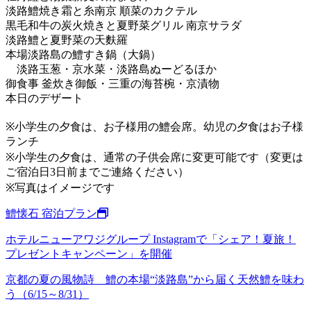
淡路鱧焼き霜と糸南京 順菜のカクテル
黒毛和牛の炭火焼きと夏野菜グリル 南京サラダ
淡路鱧と夏野菜の天麩羅
本場淡路島の鱧すき鍋（大鍋）
淡路玉葱・京水菜・淡路島ぬーどるほか
御食事 釜炊き御飯・三重の海苔椀・京漬物
本日のデザート
※小学生の夕食は、お子様用の鱧会席。幼児の夕食はお子様
ランチ
※小学生の夕食は、通常の子供会席に変更可能です（変更は
ご宿泊日3日前までご連絡ください）
※写真はイメージです
鱧懐石 宿泊プラン
ホテルニューアワジグループ Instagramで「シェア！夏旅！
プレゼントキャンペーン」を開催
京都の夏の風物詩 鱧の本場“淡路島”から届く天然鱧を味わ
う（6/15～8/31）