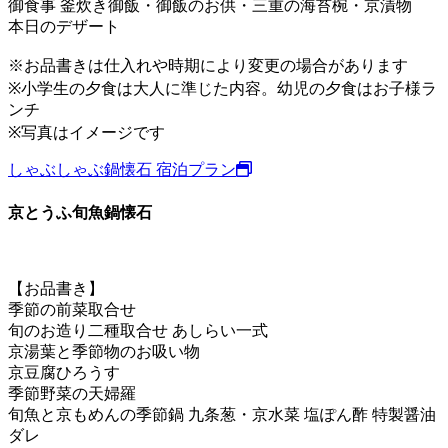
御食事 釜炊き御飯・御飯のお供・三重の海苔椀・京漬物
本日のデザート
※お品書きは仕入れや時期により変更の場合があります
※小学生の夕食は大人に準じた内容。幼児の夕食はお子様ラ
ンチ
※写真はイメージです
しゃぶしゃぶ鍋懐石 宿泊プラン
京とうふ旬魚鍋懐石
【お品書き】
季節の前菜取合せ
旬のお造り二種取合せ あしらい一式
京湯葉と季節物のお吸い物
京豆腐ひろうす
季節野菜の天婦羅
旬魚と京もめんの季節鍋 九条葱・京水菜 塩ぽん酢 特製醤油
ダレ