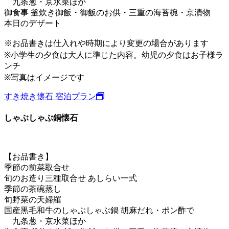
九条葱・京水菜ほか
御食事 釜炊き御飯・御飯のお供・三重の海苔椀・京漬物
本日のデザート
※お品書きは仕入れや時期により変更の場合があります
※小学生の夕食は大人に準じた内容。幼児の夕食はお子様ラ
ンチ
※写真はイメージです
すき焼き懐石 宿泊プラン
しゃぶしゃぶ鍋懐石
【お品書き】
季節の前菜取合せ
旬のお造り三種取合せ あしらい一式
季節の茶碗蒸し
旬野菜の天婦羅
国産黒毛和牛のしゃぶしゃぶ鍋 胡麻だれ・ポン酢で
九条葱・京水菜ほか